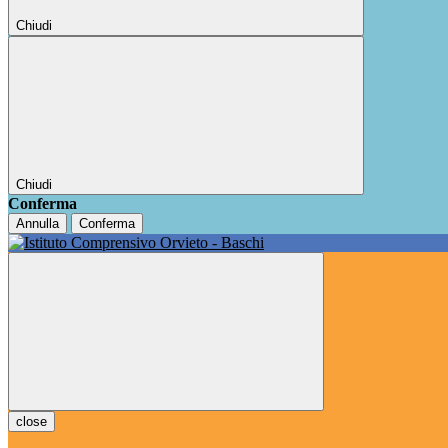
Chiudi
Chiudi
Conferma
Annulla
Conferma
close