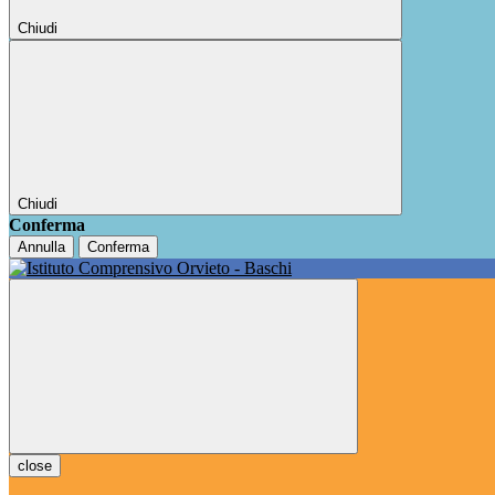
Chiudi
Chiudi
Conferma
Annulla
Conferma
close