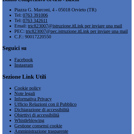
Piazza G. Marconi, 4 - 05018 Orvieto (TR)
Tel:
0763 391006
Tel:
0763 342611
Email:
tric823007@istruzione.it
Link per inviare una mail
PEC:
tric823007@pec.istruzione.it
Link per inviare una mail
C.F.: 90017220550
Seguici su
Facebook
Instagram
Sezione Link Utili
Cookie policy
Note legali
Informativa Privacy
Ufficio Relazioni con il Pubblico
Dichiarazione di accessibilità
Obiettivi di accessibilità
Whistleblowing
Gestione consensi cookie
Amministrazione trasparente