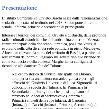
Presentazione
L’Istituto Comprensivo Orvieto-Baschi nasce dalla razionalizzazione
scolastica operata sul territorio nel 2013. Si compone di tre ordini di
scuola, infanzia, primaria e secondaria di primo grado.
Interessa i territori dei comuni di Orvieto e di Baschi, dalle profonde
radici culturali e storiche, che dall’antica città etrusca di Velzna,
centro principale della dodecapoli tirrenica, poi Urbs Vetus, si
evolvono nella città divenuta sede pontificia in pieno Medioevo.
Altrettanto rilevante la storia del territorio di Baschi, a partire dai
resti romani del porto di Pagliano sul Tevere fino alle vicende del
conte Ranuccio e della contessa Margherita, la cui figura si
riconduce alla dantesca Pia de’ Tolomei.
Nel centro storico di Orvieto, alle spalle del Duomo,
noto per la sua architettura romanico-gotica e per gli
affreschi del Giudizio Universale di Luca Signorelli, si
collocano la scuola dell’Infanzia, la Primaria e la
Secondaria di primo grado, che poi si ampliano sul
territorio nelle sedi di Sferracavallo (Infanzia e
Primaria) ai piedi della rupe tufacea, di Canonica
(Infanzia), di Baschi (Infanzia, Primaria, Secondaria), di