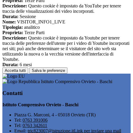
Proprieta:
Terze Parti
Descrizione:
Questo cookie è impostato da YouTube per tenere
traccia delle visualizzazioni dei video incorporati.
Durata:
Sessione
Nome:
VISITOR_INFO1_LIVE
Tipologia:
analitico
Proprieta:
Terze Parti
Descrizione:
Questo cookie è impostato da Youtube per tenere
traccia delle preferenze dell'utente per i video di Youtube incorporati
nei siti; può anche determinare se il visitatore del sito web sta
utilizzando la nuova o la vecchia versione dell'interfaccia di
Youtube.
Durata:
6 mesi
Accetta tutti
Salva le preferenze
Istituto Comprensivo Orvieto - Baschi
Contatti
Istituto Comprensivo Orvieto - Baschi
Piazza G. Marconi, 4 - 05018 Orvieto (TR)
Tel:
0763 391006
Tel:
0763 342611
Email:
tric823007@istruzione.it
Link per inviare una mail