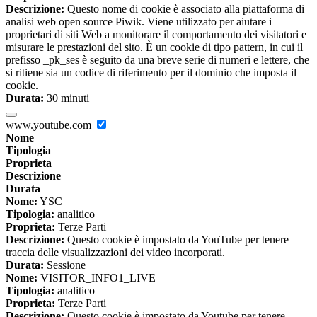
Descrizione:
Questo nome di cookie è associato alla piattaforma di
analisi web open source Piwik. Viene utilizzato per aiutare i
proprietari di siti Web a monitorare il comportamento dei visitatori e
misurare le prestazioni del sito. È un cookie di tipo pattern, in cui il
prefisso _pk_ses è seguito da una breve serie di numeri e lettere, che
si ritiene sia un codice di riferimento per il dominio che imposta il
cookie.
Durata:
30 minuti
www.youtube.com
Nome
Tipologia
Proprieta
Descrizione
Durata
Nome:
YSC
Tipologia:
analitico
Proprieta:
Terze Parti
Descrizione:
Questo cookie è impostato da YouTube per tenere
traccia delle visualizzazioni dei video incorporati.
Durata:
Sessione
Nome:
VISITOR_INFO1_LIVE
Tipologia:
analitico
Proprieta:
Terze Parti
Descrizione:
Questo cookie è impostato da Youtube per tenere