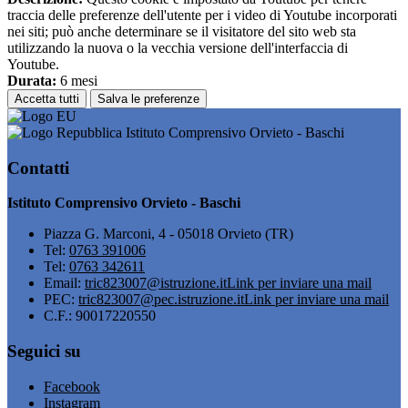
traccia delle preferenze dell'utente per i video di Youtube incorporati
nei siti; può anche determinare se il visitatore del sito web sta
utilizzando la nuova o la vecchia versione dell'interfaccia di
Youtube.
Durata:
6 mesi
Accetta tutti
Salva le preferenze
Istituto Comprensivo Orvieto - Baschi
Contatti
Istituto Comprensivo Orvieto - Baschi
Piazza G. Marconi, 4 - 05018 Orvieto (TR)
Tel:
0763 391006
Tel:
0763 342611
Email:
tric823007@istruzione.it
Link per inviare una mail
PEC:
tric823007@pec.istruzione.it
Link per inviare una mail
C.F.: 90017220550
Seguici su
Facebook
Instagram