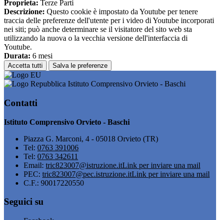
Proprieta:
Terze Parti
Descrizione:
Questo cookie è impostato da Youtube per tenere
traccia delle preferenze dell'utente per i video di Youtube incorporati
nei siti; può anche determinare se il visitatore del sito web sta
utilizzando la nuova o la vecchia versione dell'interfaccia di
Youtube.
Durata:
6 mesi
Accetta tutti
Salva le preferenze
Istituto Comprensivo Orvieto - Baschi
Contatti
Istituto Comprensivo Orvieto - Baschi
Piazza G. Marconi, 4 - 05018 Orvieto (TR)
Tel:
0763 391006
Tel:
0763 342611
Email:
tric823007@istruzione.it
Link per inviare una mail
PEC:
tric823007@pec.istruzione.it
Link per inviare una mail
C.F.: 90017220550
Seguici su