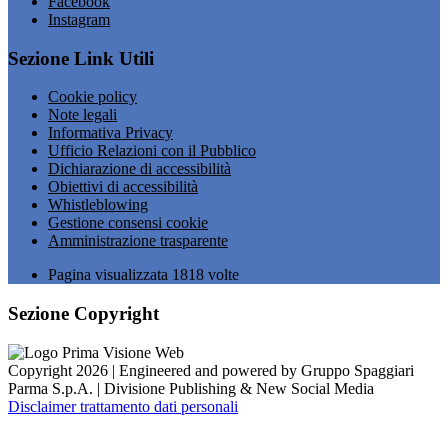
Facebook
Instagram
Sezione Link Utili
Cookie policy
Note legali
Informativa Privacy
Ufficio Relazioni con il Pubblico
Dichiarazione di accessibilità
Obiettivi di accessibilità
Whistleblowing
Gestione consensi cookie
Amministrazione trasparente
Pagina visualizzata
1818
volte
Sezione Copyright
Copyright 2026 | Engineered and powered by Gruppo Spaggiari
Parma S.p.A. | Divisione Publishing & New Social Media
Disclaimer trattamento dati personali