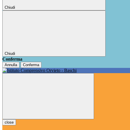
Chiudi
Chiudi
Conferma
Annulla
Conferma
close