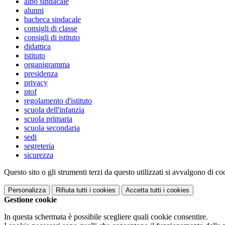
albo sindacale
alunni
bacheca sindacale
consigli di classe
consigli di istituto
didattica
istituto
organigramma
presidenza
privacy
ptof
regolamento d'istituto
scuola dell'infanzia
scuola primaria
scuola secondaria
sedi
segreteria
sicurezza
Questo sito o gli strumenti terzi da questo utilizzati si avvalgono di coo
Personalizza
Rifiuta tutti
i cookies
Accetta tutti
i cookies
Gestione cookie
In questa schermata è possibile scegliere quali cookie consentire.