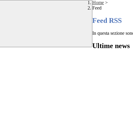
Home
>
Feed
Feed RSS
In questa sezione sono
Ultime news