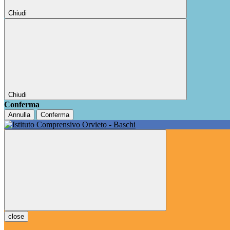
Chiudi
Chiudi
Conferma
Annulla
Conferma
close