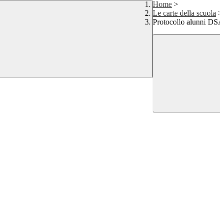
Home
>
Le carte della scuola
Protocollo alunni D