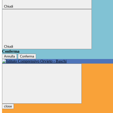
Chiudi
Chiudi
Conferma
Annulla
Conferma
close