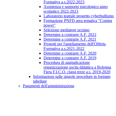
Formativa a.s.2022-2023
Assistenza e supporto psicologico anno
scolastico 2022-2023
Laboratorio teatrale progetto cyberbullismo
Formazione PNFD area tematica "Coping
power"
Selezione mediatore ucraino
Determine a contrarre A.F. 2022
Determine a contrarre A.F. 2021
Progetti per l'ampliamento dell'Offerta
Formativa a.s.2021-2022
Determine a contrarre A.F. 2020
Determine a contrarre A.F. 2019
Procedura di aggiudicazione
organizzazione uscita didattica a Bologna
Fiera F.I.C.O. classi terze a.s. 2019-2020
Informazioni sulle singole procedure in formato
tabellare
Pagamenti dell'amministrazione