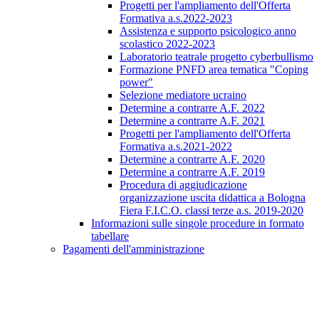
Progetti per l'ampliamento dell'Offerta
Formativa a.s.2022-2023
Assistenza e supporto psicologico anno
scolastico 2022-2023
Laboratorio teatrale progetto cyberbullismo
Formazione PNFD area tematica "Coping
power"
Selezione mediatore ucraino
Determine a contrarre A.F. 2022
Determine a contrarre A.F. 2021
Progetti per l'ampliamento dell'Offerta
Formativa a.s.2021-2022
Determine a contrarre A.F. 2020
Determine a contrarre A.F. 2019
Procedura di aggiudicazione
organizzazione uscita didattica a Bologna
Fiera F.I.C.O. classi terze a.s. 2019-2020
Informazioni sulle singole procedure in formato
tabellare
Pagamenti dell'amministrazione