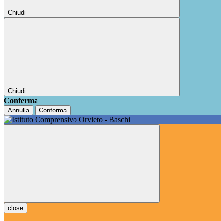
Chiudi
Chiudi
Conferma
Annulla
Conferma
close