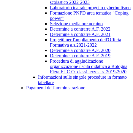
scolastico 2022-2023
Laboratorio teatrale progetto cyberbullismo
Formazione PNFD area tematica "Coping
power"
Selezione mediatore ucraino
Determine a contrarre A.F. 2022
Determine a contrarre A.F. 2021
Progetti per l'ampliamento dell'Offerta
Formativa a.s.2021-2022
Determine a contrarre A.F. 2020
Determine a contrarre A.F. 2019
Procedura di aggiudicazione
organizzazione uscita didattica a Bologna
Fiera F.I.C.O. classi terze a.s. 2019-2020
Informazioni sulle singole procedure in formato
tabellare
Pagamenti dell'amministrazione