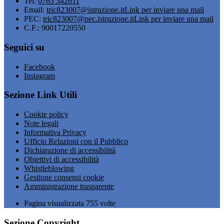
Tel:
0763 342611
Email:
tric823007@istruzione.it
Link per inviare una mail
PEC:
tric823007@pec.istruzione.it
Link per inviare una mail
C.F.: 90017220550
Seguici su
Facebook
Instagram
Sezione Link Utili
Cookie policy
Note legali
Informativa Privacy
Ufficio Relazioni con il Pubblico
Dichiarazione di accessibilità
Obiettivi di accessibilità
Whistleblowing
Gestione consensi cookie
Amministrazione trasparente
Pagina visualizzata
755
volte
Sezione Copyright