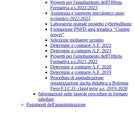
Progetti per l'ampliamento dell'Offerta
Formativa a.s.2022-2023
Assistenza e supporto psicologico anno
scolastico 2022-2023
Laboratorio teatrale progetto cyberbullismo
Formazione PNFD area tematica "Coping
power"
Selezione mediatore ucraino
Determine a contrarre A.F. 2022
Determine a contrarre A.F. 2021
Progetti per l'ampliamento dell'Offerta
Formativa a.s.2021-2022
Determine a contrarre A.F. 2020
Determine a contrarre A.F. 2019
Procedura di aggiudicazione
organizzazione uscita didattica a Bologna
Fiera F.I.C.O. classi terze a.s. 2019-2020
Informazioni sulle singole procedure in formato
tabellare
Pagamenti dell'amministrazione