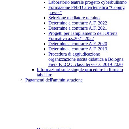
Laboratorio teatrale progetto cyberbullismo
Formazione PNFD area tematica "Coping
power"
Selezione mediatore ucraino
Determine a contrarre A.F. 2022
Determine a contrarre A.F. 2021
Progetti per l'ampliamento dell'Offerta
Formativa a.s.2021-2022
Determine a contrarre A.F. 2020
Determine a contrarre A.F. 2019
Procedura di aggiudicazione
organizzazione uscita didattica a Bologna
Fiera F.I.C.O. classi terze a.s. 2019-2020
Informazioni sulle singole procedure in formato
tabellare
Pagamenti dell'amministrazione