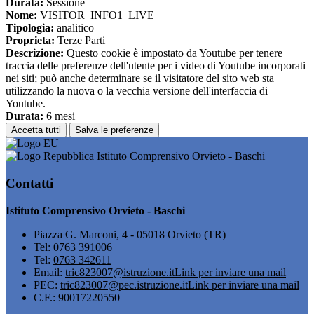
Durata:
Sessione
Nome:
VISITOR_INFO1_LIVE
Tipologia:
analitico
Proprieta:
Terze Parti
Descrizione:
Questo cookie è impostato da Youtube per tenere
traccia delle preferenze dell'utente per i video di Youtube incorporati
nei siti; può anche determinare se il visitatore del sito web sta
utilizzando la nuova o la vecchia versione dell'interfaccia di
Youtube.
Durata:
6 mesi
Accetta tutti
Salva le preferenze
Istituto Comprensivo Orvieto - Baschi
Contatti
Istituto Comprensivo Orvieto - Baschi
Piazza G. Marconi, 4 - 05018 Orvieto (TR)
Tel:
0763 391006
Tel:
0763 342611
Email:
tric823007@istruzione.it
Link per inviare una mail
PEC:
tric823007@pec.istruzione.it
Link per inviare una mail
C.F.: 90017220550