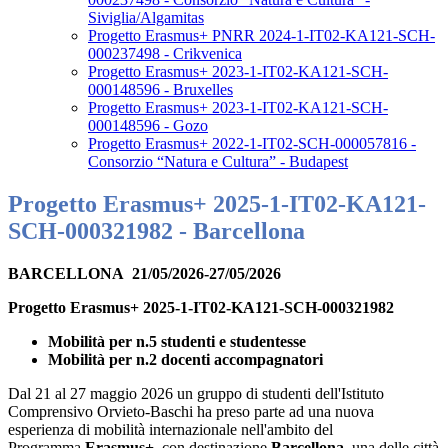
Siviglia/Algamitas
Progetto Erasmus+ PNRR 2024-1-IT02-KA121-SCH-
000237498 - Crikvenica
Progetto Erasmus+ 2023-1-IT02-KA121-SCH-
000148596 - Bruxelles
Progetto Erasmus+ 2023-1-IT02-KA121-SCH-
000148596 - Gozo
Progetto Erasmus+ 2022-1-IT02-SCH-000057816 -
Consorzio “Natura e Cultura” - Budapest
Progetto Erasmus+ 2025-1-IT02-KA121-
SCH-000321982 - Barcellona
BARCELLONA 21/05/2026-27/05/2026
Progetto Erasmus+ 2025-1-IT02-KA121-SCH-000321982
Mobilità per n.5 studenti e studentesse
Mobilità per n.2 docenti accompagnatori
Dal 21 al 27 maggio 2026 un gruppo di studenti dell'Istituto
Comprensivo Orvieto-Baschi ha preso parte ad una nuova
esperienza di mobilità internazionale nell'ambito del
Programma
Erasmus+
, con destinazione
Barcellona
, una delle città