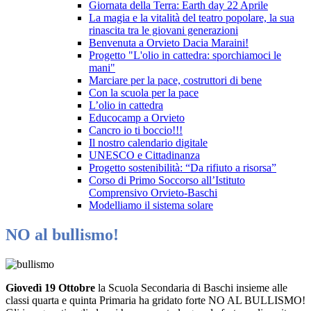
Giornata della Terra: Earth day 22 Aprile
La magia e la vitalità del teatro popolare, la sua
rinascita tra le giovani generazioni
Benvenuta a Orvieto Dacia Maraini!
Progetto "L'olio in cattedra: sporchiamoci le
mani"
Marciare per la pace, costruttori di bene
Con la scuola per la pace
L’olio in cattedra
Educocamp a Orvieto
Cancro io ti boccio!!!
Il nostro calendario digitale
UNESCO e Cittadinanza
Progetto sostenibilità: “Da rifiuto a risorsa”
Corso di Primo Soccorso all’Istituto
Comprensivo Orvieto-Baschi
Modelliamo il sistema solare
NO al bullismo!
Giovedì 19 Ottobre
la Scuola Secondaria di Baschi insieme alle
classi quarta e quinta Primaria ha gridato forte NO AL BULLISMO!