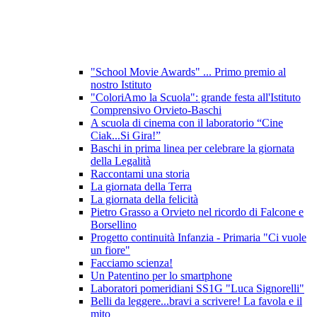
"School Movie Awards" ... Primo premio al
nostro Istituto
"ColoriAmo la Scuola": grande festa all'Istituto
Comprensivo Orvieto-Baschi
A scuola di cinema con il laboratorio “Cine
Ciak...Si Gira!”
Baschi in prima linea per celebrare la giornata
della Legalità
Raccontami una storia
La giornata della Terra
La giornata della felicità
Pietro Grasso a Orvieto nel ricordo di Falcone e
Borsellino
Progetto continuità Infanzia - Primaria "Ci vuole
un fiore"
Facciamo scienza!
Un Patentino per lo smartphone
Laboratori pomeridiani SS1G "Luca Signorelli"
Belli da leggere...bravi a scrivere! La favola e il
mito