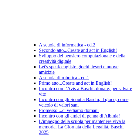
A scuola di informatica - ed.2
Secondo atto...Create and act in English!
Sviluppo del pensiero computazionale e della
creatività digitale
Let's speak english: giochi, tesori e nuove
amicizie
A scuola di robotica - ed.1
Primo atto...Create and act in English!
Incontro con l’Avis a Baschi: donare, per salvare
vite
Incontro con gli Scout a Baschi, il gioco, come
veicolo di valori sani
Promesso....ci vediamo domani
Incontro con gli amici di penna di Albinia!
L'impegno della scuola per mantenere viva la
memoria. La Giornata della Legalità, Baschi
2025