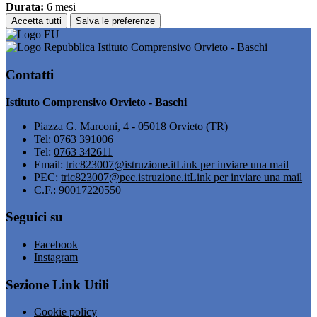
Durata:
6 mesi
Accetta tutti
Salva le preferenze
Istituto Comprensivo Orvieto - Baschi
Contatti
Istituto Comprensivo Orvieto - Baschi
Piazza G. Marconi, 4 - 05018 Orvieto (TR)
Tel:
0763 391006
Tel:
0763 342611
Email:
tric823007@istruzione.it
Link per inviare una mail
PEC:
tric823007@pec.istruzione.it
Link per inviare una mail
C.F.: 90017220550
Seguici su
Facebook
Instagram
Sezione Link Utili
Cookie policy