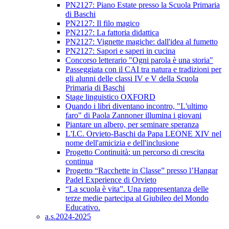
PN2127: Piano Estate presso la Scuola Primaria
di Baschi
PN2127: Il filo magico
PN2127: La fattoria didattica
PN2127: Vignette magiche: dall'idea al fumetto
PN2127: Sapori e saperi in cucina
Concorso letterario "Ogni parola è una storia"
Passeggiata con il CAI tra natura e tradizioni per
gli alunni delle classi IV e V della Scuola
Primaria di Baschi
Stage linguistico OXFORD
Quando i libri diventano incontro, "L'ultimo
faro" di Paola Zannoner illumina i giovani
Piantare un albero, per seminare speranza
L'I.C. Orvieto-Baschi da Papa LEONE XIV nel
nome dell'amicizia e dell'inclusione
Progetto Continuità: un percorso di crescita
continua
Progetto “Racchette in Classe” presso l’Hangar
Padel Experience di Orvieto
“La scuola è vita”. Una rappresentanza delle
terze medie partecipa al Giubileo del Mondo
Educativo.
a.s.2024-2025