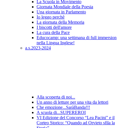
La Scuola in Movimento
Giornata Mondiale della Poesia
Una giornata in Parlamento
Io leggo perchè
La giornata della Memoria
I biscotti dell'amore
La cura della Pace
Educocamp: una settimana di full immersion
nella Lingua Inglese!
a.s.2023-2024
Alla scoperta di noi...
Un anno di letture per una vita da lettori
Che emozione...SaràBanda!!!
A scuola di...SUPEREROI
VI Edizione del Concorso “Lea Pacini” e il
Corteo Storico: “Quando ad Orvieto sfila la
Storia”