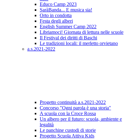
Educo Camp 2023
SaràBanda... E musica sia!
Orto in condotta
Festa degli alberi
English Summer Camp 2022
Libriamoci! Giornata di lettura nelle scuole
Il Festival dei diritti di Baschi
Le tradizioni locali: il merletto orvietano
a.s.2021-2022
Progetto continuità a.s.2021-2022
Concorso "Ogni parola è una storia"
A scuola con la Croce Rossa
Un albero per il futuro: scuola, ambiente e
legalità
Le panchine custodi di storie
Progetto Scuola Attiva Kids