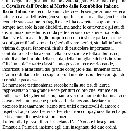
Gli insegnanti e gli alunni hanno avuto la grande fortuna di ospitare
il
Cavaliere dell’Ordine al Merito della Repubblica Italiana
Ilaria Bidini,
aretina di 32 anni, che vive da sempre su una sedia a
rotelle a causa dell’osteogenesi imperfetta, una malattia genetica che
rende le sue ossa molto fragili e che l’ha costretta a sopportare da
sempre non solo la sua disabilità, ma anche le cattiverie e gli atti di
discriminazione e bullismo da parte dei suoi coetanei e non solo.
Ilaria si è laureata a luglio proprio con una tesi che parla di come
sconfiggere il bullismo e il cyberbullismo: per lei, sin dall’infanzia
vittima di questi fenomeni, risulta di particolare importanza il
contributo dell’educazione nella prevenzione e lotta al bullismo,
quindi anche il ruolo della scuola, della famiglia e delle istituzioni.
Gli alunni delle varie classi hanno posto numerose domande,
incuriositi e affascinati dal grande coraggio e dall’immensa forza
d’animo di Ilaria che ha saputo prontamente rispondere con grande
serenità e pacatezza.
Le numerose testimonianze raccolte nella sua tesi di laurea
rappresentano una grande voce per tutti coloro che, vittime del
bullismo e del cyberbullismo, hanno vissuto momenti drammatici nel
corso degli anni ma che grazie ad Ilaria possono lasciarci un
prezioso insegnamento: siamo tutti unici e meritevoli di amore e
rispetto. La prof.ssa Federica Fedeli che accompagnava Ilaria ha poi
letto alcune di queste testimonianze.
I referenti di plesso, il prof. Gaetano Dell’Anno e l’insegnante
Emanuela Palmieri, insieme agli altri insegnanti dei due ordini,