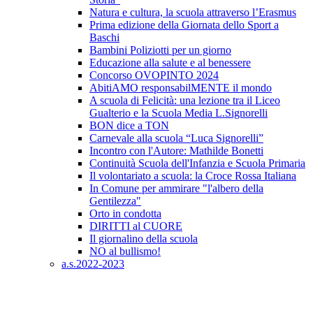
Natura e cultura, la scuola attraverso l’Erasmus
Prima edizione della Giornata dello Sport a
Baschi
Bambini Poliziotti per un giorno
Educazione alla salute e al benessere
Concorso OVOPINTO 2024
AbitiAMO responsabilMENTE il mondo
A scuola di Felicità: una lezione tra il Liceo
Gualterio e la Scuola Media L.Signorelli
BON dice a TON
Carnevale alla scuola “Luca Signorelli”
Incontro con l'Autore: Mathilde Bonetti
Continuità Scuola dell'Infanzia e Scuola Primaria
Il volontariato a scuola: la Croce Rossa Italiana
In Comune per ammirare "l'albero della
Gentilezza"
Orto in condotta
DIRITTI al CUORE
Il giornalino della scuola
NO al bullismo!
a.s.2022-2023