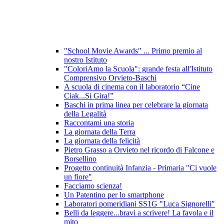
"School Movie Awards" ... Primo premio al
nostro Istituto
"ColoriAmo la Scuola": grande festa all'Istituto
Comprensivo Orvieto-Baschi
A scuola di cinema con il laboratorio “Cine
Ciak...Si Gira!”
Baschi in prima linea per celebrare la giornata
della Legalità
Raccontami una storia
La giornata della Terra
La giornata della felicità
Pietro Grasso a Orvieto nel ricordo di Falcone e
Borsellino
Progetto continuità Infanzia - Primaria "Ci vuole
un fiore"
Facciamo scienza!
Un Patentino per lo smartphone
Laboratori pomeridiani SS1G "Luca Signorelli"
Belli da leggere...bravi a scrivere! La favola e il
mito