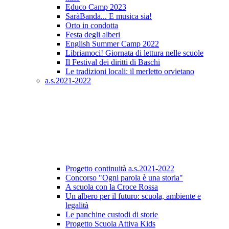
Educo Camp 2023
SaràBanda... E musica sia!
Orto in condotta
Festa degli alberi
English Summer Camp 2022
Libriamoci! Giornata di lettura nelle scuole
Il Festival dei diritti di Baschi
Le tradizioni locali: il merletto orvietano
a.s.2021-2022
Progetto continuità a.s.2021-2022
Concorso "Ogni parola è una storia"
A scuola con la Croce Rossa
Un albero per il futuro: scuola, ambiente e
legalità
Le panchine custodi di storie
Progetto Scuola Attiva Kids