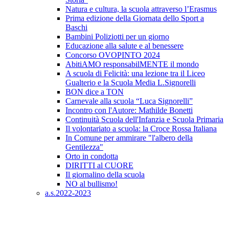
Natura e cultura, la scuola attraverso l’Erasmus
Prima edizione della Giornata dello Sport a
Baschi
Bambini Poliziotti per un giorno
Educazione alla salute e al benessere
Concorso OVOPINTO 2024
AbitiAMO responsabilMENTE il mondo
A scuola di Felicità: una lezione tra il Liceo
Gualterio e la Scuola Media L.Signorelli
BON dice a TON
Carnevale alla scuola “Luca Signorelli”
Incontro con l'Autore: Mathilde Bonetti
Continuità Scuola dell'Infanzia e Scuola Primaria
Il volontariato a scuola: la Croce Rossa Italiana
In Comune per ammirare "l'albero della
Gentilezza"
Orto in condotta
DIRITTI al CUORE
Il giornalino della scuola
NO al bullismo!
a.s.2022-2023