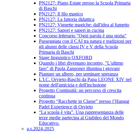
PN2127: Piano Estate presso la Scuola Primaria
di Baschi
PN2127: Il filo magico
PN2127: La fattoria didattica
PN2127: Vignette magiche: dall'idea al fumetto
PN2127: Sapori e saperi in cucina
Concorso letterario "Ogni parola è una storia"
Passeggiata con il CAI tra natura e tradizioni per
gli alunni delle classi IV e V della Scuola
Primaria di Baschi
Stage linguistico OXFORD
Quando i libri diventano incontro, "L'ultimo
faro" di Paola Zannoner illumina i giovani
Piantare un albero, per seminare speranza
L'I.C. Orvieto-Baschi da Papa LEONE XIV nel
nome dell'amicizia e dell'inclusione
Progetto Continuità: un percorso di crescita
continua
Progetto “Racchette in Classe” presso l’Hangar
Padel Experience di Orvieto
“La scuola è vita”. Una rappresentanza delle
terze medie partecipa al Giubileo del Mondo
Educativo.
a.s.2024-2025