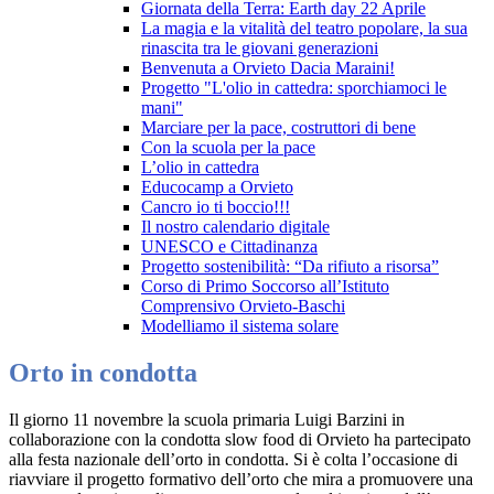
Giornata della Terra: Earth day 22 Aprile
La magia e la vitalità del teatro popolare, la sua
rinascita tra le giovani generazioni
Benvenuta a Orvieto Dacia Maraini!
Progetto "L'olio in cattedra: sporchiamoci le
mani"
Marciare per la pace, costruttori di bene
Con la scuola per la pace
L’olio in cattedra
Educocamp a Orvieto
Cancro io ti boccio!!!
Il nostro calendario digitale
UNESCO e Cittadinanza
Progetto sostenibilità: “Da rifiuto a risorsa”
Corso di Primo Soccorso all’Istituto
Comprensivo Orvieto-Baschi
Modelliamo il sistema solare
Orto in condotta
Il giorno 11 novembre la scuola primaria Luigi Barzini in
collaborazione con la condotta slow food di Orvieto ha partecipato
alla festa nazionale dell’orto in condotta. Si è colta l’occasione di
riavviare il progetto formativo dell’orto che mira a promuovere una