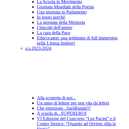
La Scuola in Movimento
Giornata Mondiale della Poesia
Una giornata in Parlamento
Io leggo perchè
La giornata della Memoria
I biscotti dell'amore
La cura della Pace
Educocamp: una settimana di full immersion
nella Lingua Inglese!
a.s.2023-2024
Alla scoperta di noi...
Un anno di letture per una vita da lettori
Che emozione...SaràBanda!!!
A scuola di...SUPEREROI
VI Edizione del Concorso “Lea Pacini” e il
Corteo Storico: “Quando ad Orvieto sfila la
Storia”