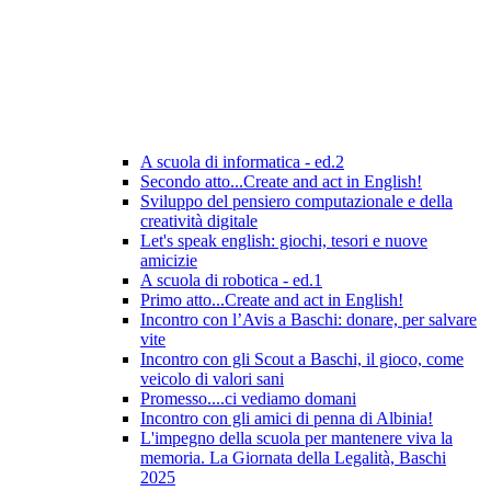
A scuola di informatica - ed.2
Secondo atto...Create and act in English!
Sviluppo del pensiero computazionale e della
creatività digitale
Let's speak english: giochi, tesori e nuove
amicizie
A scuola di robotica - ed.1
Primo atto...Create and act in English!
Incontro con l’Avis a Baschi: donare, per salvare
vite
Incontro con gli Scout a Baschi, il gioco, come
veicolo di valori sani
Promesso....ci vediamo domani
Incontro con gli amici di penna di Albinia!
L'impegno della scuola per mantenere viva la
memoria. La Giornata della Legalità, Baschi
2025