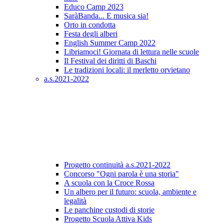
Educo Camp 2023
SaràBanda... E musica sia!
Orto in condotta
Festa degli alberi
English Summer Camp 2022
Libriamoci! Giornata di lettura nelle scuole
Il Festival dei diritti di Baschi
Le tradizioni locali: il merletto orvietano
a.s.2021-2022
Progetto continuità a.s.2021-2022
Concorso "Ogni parola è una storia"
A scuola con la Croce Rossa
Un albero per il futuro: scuola, ambiente e
legalità
Le panchine custodi di storie
Progetto Scuola Attiva Kids