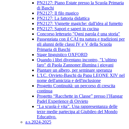
PN2127: Piano Estate presso la Scuola Primaria
di Baschi
PN2127: Il filo magico
PN2127: La fattoria didattica
PN2127: Vignette magiche: dall'idea al fumetto
PN2127: Sapori e saperi in cucina
Concorso letterario "Ogni parola è una storia"
Passeggiata con il CAI tra natura e tradizioni per
gli alunni delle classi IV e V della Scuola
Primaria di Baschi
Stage linguistico OXFORD
Quando i libri diventano incontro, "L'ultimo
faro" di Paola Zannoner illumina i giovani
Piantare un albero, per seminare speranza
L'I.C. Orvieto-Baschi da Papa LEONE XIV nel
nome dell'amicizia e dell'inclusione
Progetto Continuità: un percorso di crescita
continua
Progetto “Racchette in Classe” presso l’Hangar
Padel Experience di Orvieto
“La scuola è vita”. Una rappresentanza delle
terze medie partecipa al Giubileo del Mondo
Educativo.
a.s.2024-2025