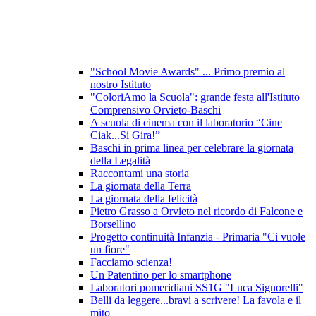
"School Movie Awards" ... Primo premio al
nostro Istituto
"ColoriAmo la Scuola": grande festa all'Istituto
Comprensivo Orvieto-Baschi
A scuola di cinema con il laboratorio “Cine
Ciak...Si Gira!”
Baschi in prima linea per celebrare la giornata
della Legalità
Raccontami una storia
La giornata della Terra
La giornata della felicità
Pietro Grasso a Orvieto nel ricordo di Falcone e
Borsellino
Progetto continuità Infanzia - Primaria "Ci vuole
un fiore"
Facciamo scienza!
Un Patentino per lo smartphone
Laboratori pomeridiani SS1G "Luca Signorelli"
Belli da leggere...bravi a scrivere! La favola e il
mito