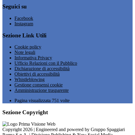
Seguici su
Facebook
Instagram
Sezione Link Utili
Cookie policy
Note legali
Informativa Privacy
Ufficio Relazioni con il Pubblico
Dichiarazione di accessibilità
Obiettivi di accessibilità
Whistleblowing
Gestione consensi cookie
Amministrazione trasparente
Pagina visualizzata
751
volte
Sezione Copyright
Copyright 2026 | Engineered and powered by Gruppo Spaggiari
Parma S.p.A. | Divisione Publishing & New Social Media