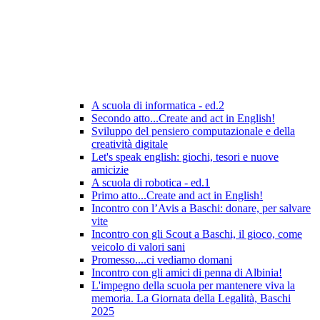
A scuola di informatica - ed.2
Secondo atto...Create and act in English!
Sviluppo del pensiero computazionale e della
creatività digitale
Let's speak english: giochi, tesori e nuove
amicizie
A scuola di robotica - ed.1
Primo atto...Create and act in English!
Incontro con l’Avis a Baschi: donare, per salvare
vite
Incontro con gli Scout a Baschi, il gioco, come
veicolo di valori sani
Promesso....ci vediamo domani
Incontro con gli amici di penna di Albinia!
L'impegno della scuola per mantenere viva la
memoria. La Giornata della Legalità, Baschi
2025