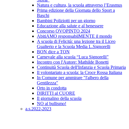
Natura e cultura, la scuola attraverso l’Erasmus
Prima edizione della Giornata dello Sport a
Baschi
Bambini Poliziotti per un giorno
Educazione alla salute e al benessere
Concorso OVOPINTO 2024
AbitiAMO responsabilMENTE il mondo
A scuola di Felicità: una lezione tra il Liceo
Gualterio e la Scuola Media L.Signorelli
BON dice a TON
Carnevale alla scuola “Luca Signorelli”
Incontro con l'Autore: Mathilde Bonetti
Continuità Scuola dell'Infanzia e Scuola Primaria
Il volontariato a scuola: la Croce Rossa Italiana
In Comune per ammirare "l'albero della
Gentilezza"
Orto in condotta
DIRITTI al CUORE
Il giornalino della scuola
NO al bullismo!
a.s.2022-2023