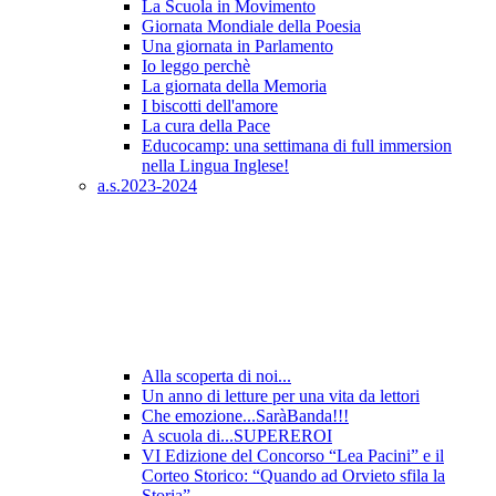
La Scuola in Movimento
Giornata Mondiale della Poesia
Una giornata in Parlamento
Io leggo perchè
La giornata della Memoria
I biscotti dell'amore
La cura della Pace
Educocamp: una settimana di full immersion
nella Lingua Inglese!
a.s.2023-2024
Alla scoperta di noi...
Un anno di letture per una vita da lettori
Che emozione...SaràBanda!!!
A scuola di...SUPEREROI
VI Edizione del Concorso “Lea Pacini” e il
Corteo Storico: “Quando ad Orvieto sfila la
Storia”