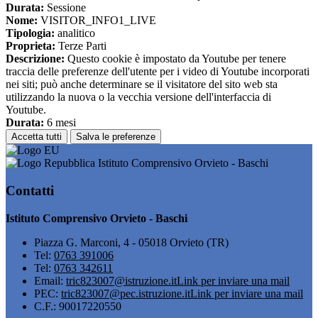
Durata:
Sessione
Nome:
VISITOR_INFO1_LIVE
Tipologia:
analitico
Proprieta:
Terze Parti
Descrizione:
Questo cookie è impostato da Youtube per tenere
traccia delle preferenze dell'utente per i video di Youtube incorporati
nei siti; può anche determinare se il visitatore del sito web sta
utilizzando la nuova o la vecchia versione dell'interfaccia di
Youtube.
Durata:
6 mesi
Accetta tutti
Salva le preferenze
Istituto Comprensivo Orvieto - Baschi
Contatti
Istituto Comprensivo Orvieto - Baschi
Piazza G. Marconi, 4 - 05018 Orvieto (TR)
Tel:
0763 391006
Tel:
0763 342611
Email:
tric823007@istruzione.it
Link per inviare una mail
PEC:
tric823007@pec.istruzione.it
Link per inviare una mail
C.F.: 90017220550