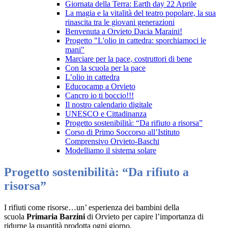
Giornata della Terra: Earth day 22 Aprile
La magia e la vitalità del teatro popolare, la sua
rinascita tra le giovani generazioni
Benvenuta a Orvieto Dacia Maraini!
Progetto "L'olio in cattedra: sporchiamoci le
mani"
Marciare per la pace, costruttori di bene
Con la scuola per la pace
L’olio in cattedra
Educocamp a Orvieto
Cancro io ti boccio!!!
Il nostro calendario digitale
UNESCO e Cittadinanza
Progetto sostenibilità: “Da rifiuto a risorsa”
Corso di Primo Soccorso all’Istituto
Comprensivo Orvieto-Baschi
Modelliamo il sistema solare
Progetto sostenibilità: “Da rifiuto a
risorsa”
I rifiuti come risorse…un’ esperienza dei bambini della
scuola
Primaria Barzini
di Orvieto per capire l’importanza di
ridurne la quantità prodotta ogni giorno.