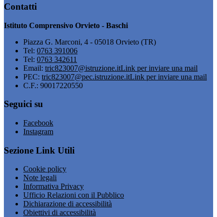
Contatti
Istituto Comprensivo Orvieto - Baschi
Piazza G. Marconi, 4 - 05018 Orvieto (TR)
Tel:
0763 391006
Tel:
0763 342611
Email:
tric823007@istruzione.it
Link per inviare una mail
PEC:
tric823007@pec.istruzione.it
Link per inviare una mail
C.F.: 90017220550
Seguici su
Facebook
Instagram
Sezione Link Utili
Cookie policy
Note legali
Informativa Privacy
Ufficio Relazioni con il Pubblico
Dichiarazione di accessibilità
Obiettivi di accessibilità