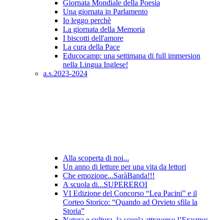
Giornata Mondiale della Poesia
Una giornata in Parlamento
Io leggo perchè
La giornata della Memoria
I biscotti dell'amore
La cura della Pace
Educocamp: una settimana di full immersion
nella Lingua Inglese!
a.s.2023-2024
Alla scoperta di noi...
Un anno di letture per una vita da lettori
Che emozione...SaràBanda!!!
A scuola di...SUPEREROI
VI Edizione del Concorso “Lea Pacini” e il
Corteo Storico: “Quando ad Orvieto sfila la
Storia”
Natura e cultura, la scuola attraverso l’Erasmus