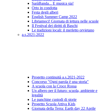
SaràBanda... E musica sia!
Orto in condotta
Festa degli alberi
English Summer Camp 2022
Libriamoci! Giornata di lettura nelle scuole
Il Festival dei diritti di Baschi
Le tradizioni locali: il merletto orvietano
a.s.2021-2022
Progetto continuità a.s.2021-2022
Concorso "Ogni parola è una storia"
A scuola con la Croce Rossa
Un albero per il futuro: scuola, ambiente e
legalità
Le panchine custodi di storie
Progetto Scuola Attiva Kids
Giornata della Terra: Earth day 22 Aprile