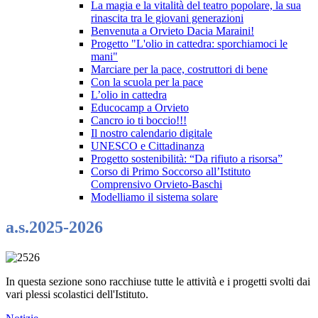
La magia e la vitalità del teatro popolare, la sua
rinascita tra le giovani generazioni
Benvenuta a Orvieto Dacia Maraini!
Progetto "L'olio in cattedra: sporchiamoci le
mani"
Marciare per la pace, costruttori di bene
Con la scuola per la pace
L’olio in cattedra
Educocamp a Orvieto
Cancro io ti boccio!!!
Il nostro calendario digitale
UNESCO e Cittadinanza
Progetto sostenibilità: “Da rifiuto a risorsa”
Corso di Primo Soccorso all’Istituto
Comprensivo Orvieto-Baschi
Modelliamo il sistema solare
a.s.2025-2026
In questa sezione sono racchiuse tutte le attività e i progetti svolti dai
vari plessi scolastici dell'Istituto.