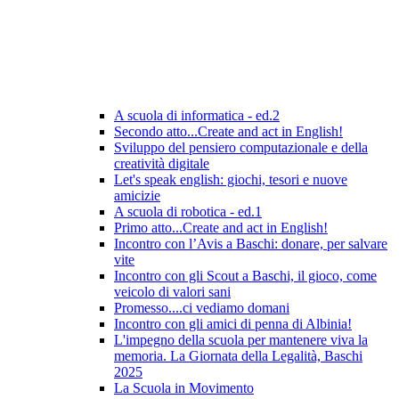
A scuola di informatica - ed.2
Secondo atto...Create and act in English!
Sviluppo del pensiero computazionale e della
creatività digitale
Let's speak english: giochi, tesori e nuove
amicizie
A scuola di robotica - ed.1
Primo atto...Create and act in English!
Incontro con l’Avis a Baschi: donare, per salvare
vite
Incontro con gli Scout a Baschi, il gioco, come
veicolo di valori sani
Promesso....ci vediamo domani
Incontro con gli amici di penna di Albinia!
L'impegno della scuola per mantenere viva la
memoria. La Giornata della Legalità, Baschi
2025
La Scuola in Movimento