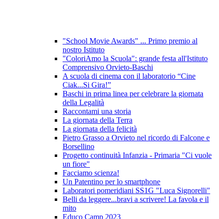
"School Movie Awards" ... Primo premio al
nostro Istituto
"ColoriAmo la Scuola": grande festa all'Istituto
Comprensivo Orvieto-Baschi
A scuola di cinema con il laboratorio “Cine
Ciak...Si Gira!”
Baschi in prima linea per celebrare la giornata
della Legalità
Raccontami una storia
La giornata della Terra
La giornata della felicità
Pietro Grasso a Orvieto nel ricordo di Falcone e
Borsellino
Progetto continuità Infanzia - Primaria "Ci vuole
un fiore"
Facciamo scienza!
Un Patentino per lo smartphone
Laboratori pomeridiani SS1G "Luca Signorelli"
Belli da leggere...bravi a scrivere! La favola e il
mito
Educo Camp 2023