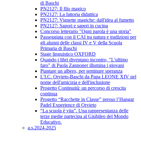
di Baschi
PN2127: Il filo magico
PN2127: La fattoria didattica
PN2127: Vignette magiche: dall'idea al fumetto
PN2127: Sapori e saperi in cucina
Concorso letterario "Ogni parola è una storia"
Passeggiata con il CAI tra natura e tradizioni per
gli alunni delle classi IV e V della Scuola
Primaria di Baschi
Stage linguistico OXFORD
Quando i libri diventano incontro, "L'ultimo
faro" di Paola Zannoner illumina i giovani
Piantare un albero, per seminare speranza
L'I.C. Orvieto-Baschi da Papa LEONE XIV nel
nome dell'amicizia e dell'inclusione
Progetto Continuità: un percorso di crescita
continua
Progetto “Racchette in Classe” presso l’Hangar
Padel Experience di Orvieto
“La scuola è vita”. Una rappresentanza delle
terze medie partecipa al Giubileo del Mondo
Educativo.
a.s.2024-2025