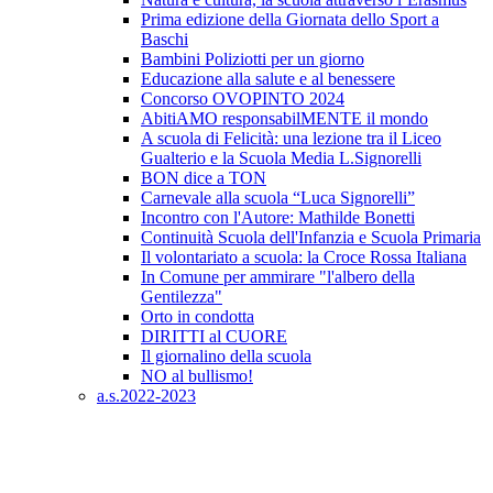
Prima edizione della Giornata dello Sport a
Baschi
Bambini Poliziotti per un giorno
Educazione alla salute e al benessere
Concorso OVOPINTO 2024
AbitiAMO responsabilMENTE il mondo
A scuola di Felicità: una lezione tra il Liceo
Gualterio e la Scuola Media L.Signorelli
BON dice a TON
Carnevale alla scuola “Luca Signorelli”
Incontro con l'Autore: Mathilde Bonetti
Continuità Scuola dell'Infanzia e Scuola Primaria
Il volontariato a scuola: la Croce Rossa Italiana
In Comune per ammirare "l'albero della
Gentilezza"
Orto in condotta
DIRITTI al CUORE
Il giornalino della scuola
NO al bullismo!
a.s.2022-2023