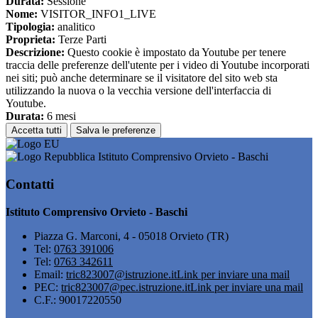
Durata:
Sessione
Nome:
VISITOR_INFO1_LIVE
Tipologia:
analitico
Proprieta:
Terze Parti
Descrizione:
Questo cookie è impostato da Youtube per tenere
traccia delle preferenze dell'utente per i video di Youtube incorporati
nei siti; può anche determinare se il visitatore del sito web sta
utilizzando la nuova o la vecchia versione dell'interfaccia di
Youtube.
Durata:
6 mesi
Accetta tutti
Salva le preferenze
Istituto Comprensivo Orvieto - Baschi
Contatti
Istituto Comprensivo Orvieto - Baschi
Piazza G. Marconi, 4 - 05018 Orvieto (TR)
Tel:
0763 391006
Tel:
0763 342611
Email:
tric823007@istruzione.it
Link per inviare una mail
PEC:
tric823007@pec.istruzione.it
Link per inviare una mail
C.F.: 90017220550