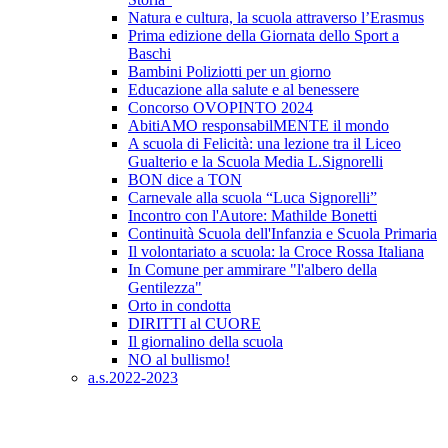
Natura e cultura, la scuola attraverso l’Erasmus
Prima edizione della Giornata dello Sport a
Baschi
Bambini Poliziotti per un giorno
Educazione alla salute e al benessere
Concorso OVOPINTO 2024
AbitiAMO responsabilMENTE il mondo
A scuola di Felicità: una lezione tra il Liceo
Gualterio e la Scuola Media L.Signorelli
BON dice a TON
Carnevale alla scuola “Luca Signorelli”
Incontro con l'Autore: Mathilde Bonetti
Continuità Scuola dell'Infanzia e Scuola Primaria
Il volontariato a scuola: la Croce Rossa Italiana
In Comune per ammirare "l'albero della
Gentilezza"
Orto in condotta
DIRITTI al CUORE
Il giornalino della scuola
NO al bullismo!
a.s.2022-2023