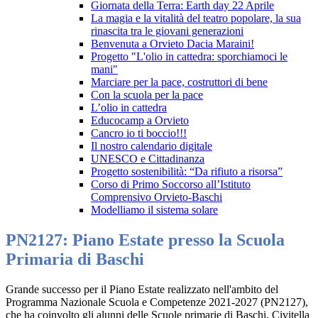
Giornata della Terra: Earth day 22 Aprile
La magia e la vitalità del teatro popolare, la sua
rinascita tra le giovani generazioni
Benvenuta a Orvieto Dacia Maraini!
Progetto "L'olio in cattedra: sporchiamoci le
mani"
Marciare per la pace, costruttori di bene
Con la scuola per la pace
L’olio in cattedra
Educocamp a Orvieto
Cancro io ti boccio!!!
Il nostro calendario digitale
UNESCO e Cittadinanza
Progetto sostenibilità: “Da rifiuto a risorsa”
Corso di Primo Soccorso all’Istituto
Comprensivo Orvieto-Baschi
Modelliamo il sistema solare
PN2127: Piano Estate presso la Scuola
Primaria di Baschi
Grande successo per il Piano Estate
realizzato nell'ambito del
Programma Nazionale Scuola e Competenze 2021-2027 (PN2127),
che ha coinvolto gli alunni delle Scuole primarie di Baschi, Civitella