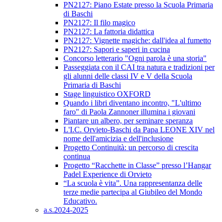
PN2127: Piano Estate presso la Scuola Primaria
di Baschi
PN2127: Il filo magico
PN2127: La fattoria didattica
PN2127: Vignette magiche: dall'idea al fumetto
PN2127: Sapori e saperi in cucina
Concorso letterario "Ogni parola è una storia"
Passeggiata con il CAI tra natura e tradizioni per
gli alunni delle classi IV e V della Scuola
Primaria di Baschi
Stage linguistico OXFORD
Quando i libri diventano incontro, "L'ultimo
faro" di Paola Zannoner illumina i giovani
Piantare un albero, per seminare speranza
L'I.C. Orvieto-Baschi da Papa LEONE XIV nel
nome dell'amicizia e dell'inclusione
Progetto Continuità: un percorso di crescita
continua
Progetto “Racchette in Classe” presso l’Hangar
Padel Experience di Orvieto
“La scuola è vita”. Una rappresentanza delle
terze medie partecipa al Giubileo del Mondo
Educativo.
a.s.2024-2025