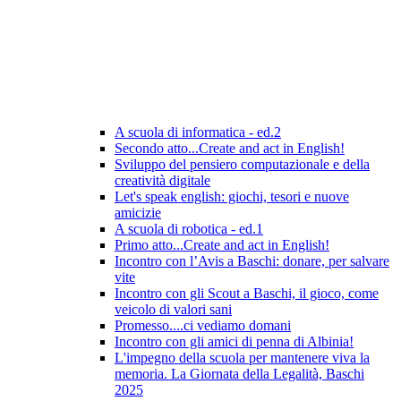
A scuola di informatica - ed.2
Secondo atto...Create and act in English!
Sviluppo del pensiero computazionale e della
creatività digitale
Let's speak english: giochi, tesori e nuove
amicizie
A scuola di robotica - ed.1
Primo atto...Create and act in English!
Incontro con l’Avis a Baschi: donare, per salvare
vite
Incontro con gli Scout a Baschi, il gioco, come
veicolo di valori sani
Promesso....ci vediamo domani
Incontro con gli amici di penna di Albinia!
L'impegno della scuola per mantenere viva la
memoria. La Giornata della Legalità, Baschi
2025