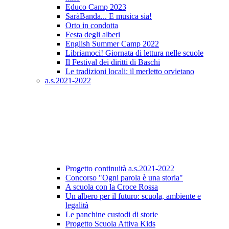
Educo Camp 2023
SaràBanda... E musica sia!
Orto in condotta
Festa degli alberi
English Summer Camp 2022
Libriamoci! Giornata di lettura nelle scuole
Il Festival dei diritti di Baschi
Le tradizioni locali: il merletto orvietano
a.s.2021-2022
Progetto continuità a.s.2021-2022
Concorso "Ogni parola è una storia"
A scuola con la Croce Rossa
Un albero per il futuro: scuola, ambiente e
legalità
Le panchine custodi di storie
Progetto Scuola Attiva Kids