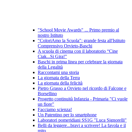
"School Movie Awards" ... Primo premio al
nostro Istituto
"ColoriAmo la Scuola": grande festa all'Istituto
Comprensivo Orvieto-Baschi
A scuola di cinema con il laboratorio “Cine
Ciak...Si Gira!”
Baschi in prima linea per celebrare la giornata
della Legalità
Raccontami una storia
La giornata della Terra
La giornata della felicità
Pietro Grasso a Orvieto nel ricordo di Falcone e
Borsellino
Progetto continuità Infanzia - Primaria "Ci vuole
un fiore"
Facciamo scienza!
Un Patentino per lo smartphone
Laboratori pomeridiani SS1G "Luca Signorelli"
Belli da leggere...bravi a scrivere! La favola e il
mito