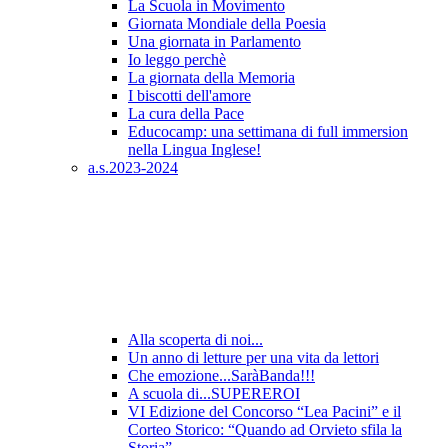
La Scuola in Movimento
Giornata Mondiale della Poesia
Una giornata in Parlamento
Io leggo perchè
La giornata della Memoria
I biscotti dell'amore
La cura della Pace
Educocamp: una settimana di full immersion
nella Lingua Inglese!
a.s.2023-2024
Alla scoperta di noi...
Un anno di letture per una vita da lettori
Che emozione...SaràBanda!!!
A scuola di...SUPEREROI
VI Edizione del Concorso “Lea Pacini” e il
Corteo Storico: “Quando ad Orvieto sfila la
Storia”