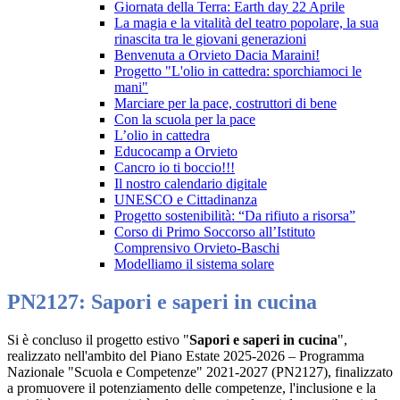
Giornata della Terra: Earth day 22 Aprile
La magia e la vitalità del teatro popolare, la sua
rinascita tra le giovani generazioni
Benvenuta a Orvieto Dacia Maraini!
Progetto "L'olio in cattedra: sporchiamoci le
mani"
Marciare per la pace, costruttori di bene
Con la scuola per la pace
L’olio in cattedra
Educocamp a Orvieto
Cancro io ti boccio!!!
Il nostro calendario digitale
UNESCO e Cittadinanza
Progetto sostenibilità: “Da rifiuto a risorsa”
Corso di Primo Soccorso all’Istituto
Comprensivo Orvieto-Baschi
Modelliamo il sistema solare
PN2127: Sapori e saperi in cucina
Si è concluso il progetto estivo "
Sapori e saperi in cucina
",
realizzato nell'ambito del Piano Estate 2025-2026 – Programma
Nazionale "Scuola e Competenze" 2021-2027 (PN2127), finalizzato
a promuovere il potenziamento delle competenze, l'inclusione e la