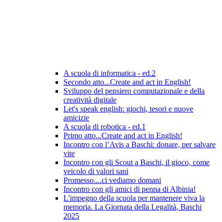
A scuola di informatica - ed.2
Secondo atto...Create and act in English!
Sviluppo del pensiero computazionale e della
creatività digitale
Let's speak english: giochi, tesori e nuove
amicizie
A scuola di robotica - ed.1
Primo atto...Create and act in English!
Incontro con l’Avis a Baschi: donare, per salvare
vite
Incontro con gli Scout a Baschi, il gioco, come
veicolo di valori sani
Promesso....ci vediamo domani
Incontro con gli amici di penna di Albinia!
L'impegno della scuola per mantenere viva la
memoria. La Giornata della Legalità, Baschi
2025