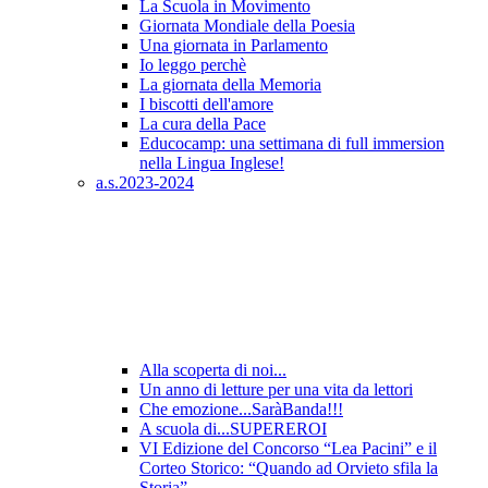
La Scuola in Movimento
Giornata Mondiale della Poesia
Una giornata in Parlamento
Io leggo perchè
La giornata della Memoria
I biscotti dell'amore
La cura della Pace
Educocamp: una settimana di full immersion
nella Lingua Inglese!
a.s.2023-2024
Alla scoperta di noi...
Un anno di letture per una vita da lettori
Che emozione...SaràBanda!!!
A scuola di...SUPEREROI
VI Edizione del Concorso “Lea Pacini” e il
Corteo Storico: “Quando ad Orvieto sfila la
Storia”