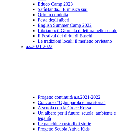
Educo Camp 2023
SaràBanda... E musica sia!
Orto in condotta
Festa degli alberi
English Summer Camp 2022
Libriamoci! Giornata di lettura nelle scuole
Il Festival dei diritti di Baschi
Le tradizioni locali: il merletto orvietano
a.s.2021-2022
Progetto continuità a.s.2021-2022
Concorso "Ogni parola è una storia"
A scuola con la Croce Rossa
Un albero per il futuro: scuola, ambiente e
legalità
Le panchine custodi di storie
Progetto Scuola Attiva Kids