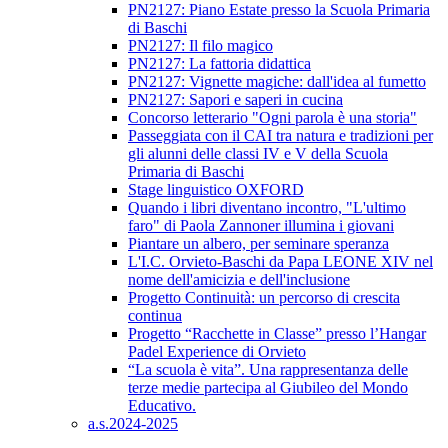
PN2127: Piano Estate presso la Scuola Primaria
di Baschi
PN2127: Il filo magico
PN2127: La fattoria didattica
PN2127: Vignette magiche: dall'idea al fumetto
PN2127: Sapori e saperi in cucina
Concorso letterario "Ogni parola è una storia"
Passeggiata con il CAI tra natura e tradizioni per
gli alunni delle classi IV e V della Scuola
Primaria di Baschi
Stage linguistico OXFORD
Quando i libri diventano incontro, "L'ultimo
faro" di Paola Zannoner illumina i giovani
Piantare un albero, per seminare speranza
L'I.C. Orvieto-Baschi da Papa LEONE XIV nel
nome dell'amicizia e dell'inclusione
Progetto Continuità: un percorso di crescita
continua
Progetto “Racchette in Classe” presso l’Hangar
Padel Experience di Orvieto
“La scuola è vita”. Una rappresentanza delle
terze medie partecipa al Giubileo del Mondo
Educativo.
a.s.2024-2025