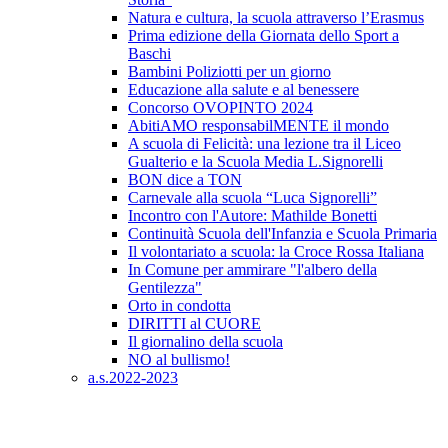
Natura e cultura, la scuola attraverso l’Erasmus
Prima edizione della Giornata dello Sport a
Baschi
Bambini Poliziotti per un giorno
Educazione alla salute e al benessere
Concorso OVOPINTO 2024
AbitiAMO responsabilMENTE il mondo
A scuola di Felicità: una lezione tra il Liceo
Gualterio e la Scuola Media L.Signorelli
BON dice a TON
Carnevale alla scuola “Luca Signorelli”
Incontro con l'Autore: Mathilde Bonetti
Continuità Scuola dell'Infanzia e Scuola Primaria
Il volontariato a scuola: la Croce Rossa Italiana
In Comune per ammirare "l'albero della
Gentilezza"
Orto in condotta
DIRITTI al CUORE
Il giornalino della scuola
NO al bullismo!
a.s.2022-2023