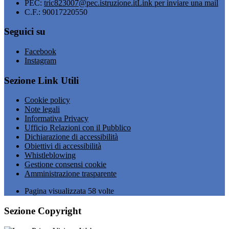
PEC:
tric823007@pec.istruzione.it
Link per inviare una mail
C.F.: 90017220550
Seguici su
Facebook
Instagram
Sezione Link Utili
Cookie policy
Note legali
Informativa Privacy
Ufficio Relazioni con il Pubblico
Dichiarazione di accessibilità
Obiettivi di accessibilità
Whistleblowing
Gestione consensi cookie
Amministrazione trasparente
Pagina visualizzata
58
volte
Sezione Copyright