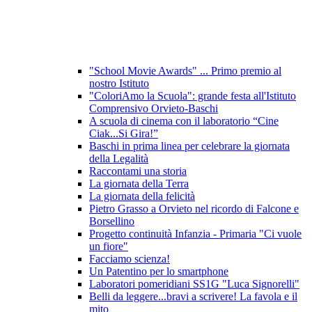
"School Movie Awards" ... Primo premio al
nostro Istituto
"ColoriAmo la Scuola": grande festa all'Istituto
Comprensivo Orvieto-Baschi
A scuola di cinema con il laboratorio “Cine
Ciak...Si Gira!”
Baschi in prima linea per celebrare la giornata
della Legalità
Raccontami una storia
La giornata della Terra
La giornata della felicità
Pietro Grasso a Orvieto nel ricordo di Falcone e
Borsellino
Progetto continuità Infanzia - Primaria "Ci vuole
un fiore"
Facciamo scienza!
Un Patentino per lo smartphone
Laboratori pomeridiani SS1G "Luca Signorelli"
Belli da leggere...bravi a scrivere! La favola e il
mito